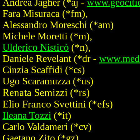
Andrea Jagher (
*aj
-
www.geocitie
Fara Misuraca (
*fm
),
Alessandro Moreschi (
*am
)
Michele Moretti (
*m
),
Ulderico Nisticò
(
*n
),
Daniele Revelant (
*dr
-
www.medi
Cinzia Scaffidi (
*cs
)
Ugo Scaramuzza (
*us
)
Renata Semizzi (
*rs
)
Elio Franco Svettini (
*efs
)
Ileana Tozzi
(
*it
)
Carlo Valdameri (
*cv
)
Gaetano Zito (
*gz
).