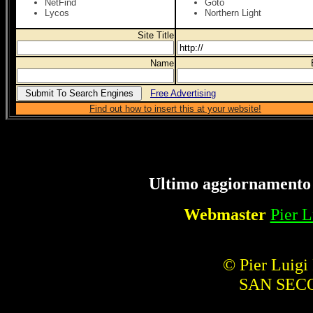
NetFind
Goto
Lycos
Northern Light
Site Title
Name
Free Advertising
Find out how to insert this at your website!
Ultimo aggiornamento
Webmaster
Pier L
© Pier Luigi
SAN SEC