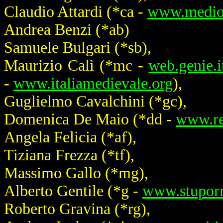
Claudio Attardi (
*ca
-
www.medio
Andrea Benzi (
*ab
)
Samuele Bulgari (
*sb
),
Maurizio Calì (*mc -
web.genie.i
-
www.italiamedievale.org
),
Guglielmo Cavalchini (
*gc
),
Domenica De Maio (
*dd
-
www.re
Angela Felicia (
*af
),
Tiziana Frezza (
*tf
),
Massimo Gallo (
*mg
),
Alberto Gentile (
*g
-
www.stuporm
Roberto Gravina (
*rg
),