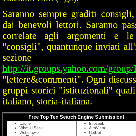
Saranno sempre graditi consigli,
dai benevoli lettori. Saranno pas
correlate agli argomenti e le 
"consigli", quantunque inviati all'
sezione "f
http://it.groups.yahoo.com/group/B
"lettere&commenti". Ogni discussi
gruppi storici "istituzionali" qua
italiano, storia-italiana.
Free Top Ten Search Engine Submission!
Excite
Infoseek
What-U-Seek
AltaVista
Webcrawler
HotBot