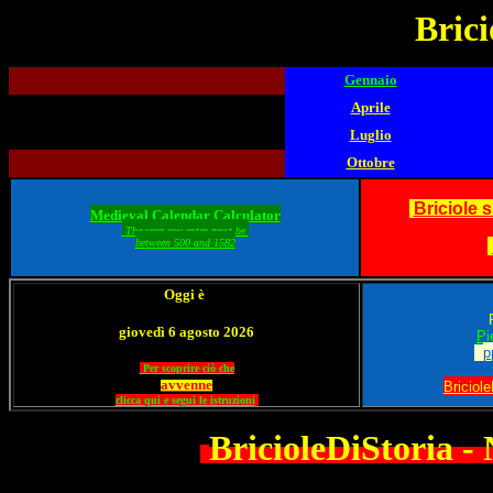
Brici
Gennaio
Aprile
Luglio
Ottobre
Briciole 
Medieval Calendar Calculator
The year you enter must be
between 500 and 1582
Oggi è
giovedì 6 agosto 2026
Pi
p
Per scoprire ciò che
avvenne
Briciol
clicca qui e segui le istruzioni
BricioleDiStoria -